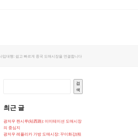
행 사입대행: 쉽고 빠르게 중국 도매시장을 연결합니다
검
색
최근 글
광저우 짠시루(站西路): 이미테이션 도매시장
의 중심지
광저우 레플리카 가방 도매시장: 꾸이화강(桂